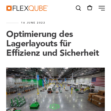
FlexQube
ME
16 JUNE 2022
Optimierung des
Lagerlayouts für
Effizienz und Sicherheit
SUGGESTIONS
Tugger cart
eQart
Find a sales person
How do I order?