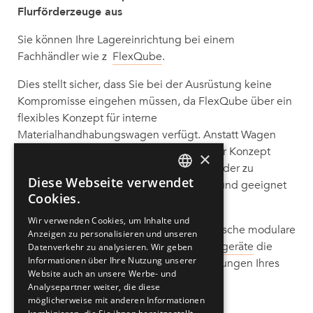
Flurförderzeuge aus
Sie können Ihre Lagereinrichtung bei einem
Fachhändler wie z
FlexQube
.
Dies stellt sicher, dass Sie bei der Ausrüstung keine
Kompromisse eingehen müssen, da FlexQube über ein
flexibles Konzept für interne
Materialhandhabungswagen verfügt. Anstatt Wagen
zusammenzuschweißen, können Sie unser Konzept
×
nutzen, um Wagen und Gestelle miteinander zu
Diese Webseite verwendet
verschrauben. Dies macht sie anpassbar und geeignet
ENGLISH
Cookies.
für Neukonfigurationen.
GERMAN
Wir verwenden Cookies, um Inhalte und
Darüber hinaus können sie kundenspezifische modulare
Anzeigen zu personalisieren und unseren
SPANISH
und
automatisierte Materialhandhabungsgeräte
die
Datenverkehr zu analysieren. Wir geben
Informationen über Ihre Nutzung unserer
trotz der Art des Layouts zu den Anforderungen Ihres
Website auch an unsere Werbe- und
Lagers passt.
Analysepartner weiter, die diese
möglicherweise mit anderen Informationen