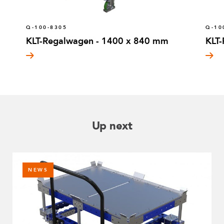
Q-100-8305
Q-10
KLT-Regalwagen - 1400 x 840 mm
KLT
Up next
NEWS