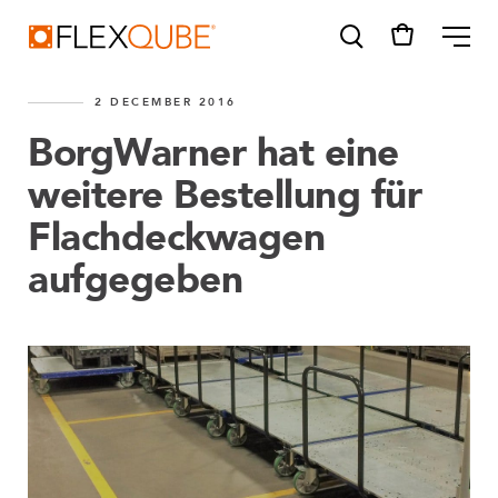
FlexQube
ME
2 DECEMBER 2016
BorgWarner hat eine
weitere Bestellung für
Flachdeckwagen
SUGGESTIONS
Tugger cart
aufgegeben
eQart
Find a sales person
How do I order?