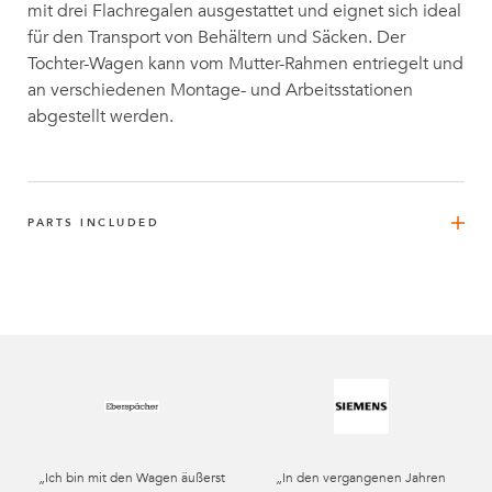
mit drei Flachregalen ausgestattet und eignet sich ideal
für den Transport von Behältern und Säcken. Der
Tochter-Wagen kann vom Mutter-Rahmen entriegelt und
an verschiedenen Montage- und Arbeitsstationen
abgestellt werden.
PARTS INCLUDED
FlexTube™ 350 mm
2
Q-000-1055
FlexQube®
4
Q-001-1078
FlexBeam™ 1470 mm
4
„Ich bin mit den Wagen äußerst
„In den vergangenen Jahren
Q-001-1296