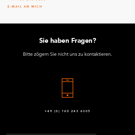
E-MAIL AN MICH
Selbstschneidende Schraube M6 Torx H60 ×
142
16
Q-006-1384
Sie haben Fragen?
M10 × 25 mm extra flache
12
Innensechskantschraube
Bitte zögern Sie nicht uns zu kontaktieren.
Q-006-1410
Lenkstange 210 mm M8
4
Q-015-1037
Winkelplatte 1528 mm
6
Q-016-0109
+49 (0) 160 243 6305
Flachregalboden – 1400 × 490 mm
3
Q-016-0330