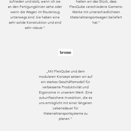
zufrieden und stolz, wenn ich sie
hatten wir das Glück, dass
an den Fertigungslinien sehe oder
FlexQube verschiedene Siemens-
FlexBeam™ 1190 mm
8
wenn die Wagen im Routenzug
Werke mit unterschiedlichsten
unterwegs sind. Sie haben eine
Materialtransportwagen beliefert
Q-001-1300
sehr solide Konstruktion und sind
hat.“
sehr robust.“
FlexBeam™ 490 mm FE
2
Q-001-1410
ALLES ANZEIGEN
FlexPlate™
4
Q-002-1001
„Mit FlexQube und dem
FlexPlate™ halb
modularen Konzept setzen wir auf
4
ein starkes Geschäftsmodell für
Q-002-1369
verbesserte Produktivität und
Ergonomie in unserem Werk. Eine
zukunftssichere Investition, die es
125 mm Lenkrolle
4
uns ermöglicht mit einer längeren
Q-004-1363
Lebensdauer für
Materialtransportsysteme zu
planen.“
Tochterwagenführung in L-Form
4
Q-005-0258