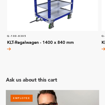
Q-100-8305
Q
KLT-Regalwagen - 1400 x 840 mm
K
Ask us about this cart
EMPLOYEE