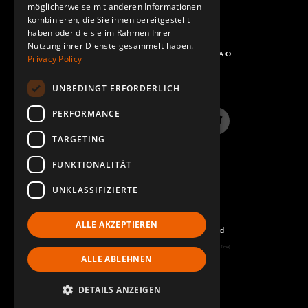
möglicherweise mit anderen Informationen
kombinieren, die Sie ihnen bereitgestellt
haben oder die sie im Rahmen Ihrer
Nutzung ihrer Dienste gesammelt haben.
FRAGEN UND ANTWORTEN - FAQ
Privacy Policy
UNBEDINGT ERFORDERLICH
PERFORMANCE
LinkedIn
YouTube
Instagram
Twitter
TARGETING
FUNKTIONALITÄT
UNKLASSIFIZIERTE
ALLE AKZEPTIEREN
©2022 FlexQube – All rights reserved
Page generated: Fri Aug 07 2026 09:50:39 GMT+0000 (Coordinated Universal Time)
ALLE ABLEHNEN
Impressum
DETAILS ANZEIGEN