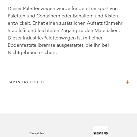
Dieser Palettenwagen wurde für den Transport von
Paletten und Containern oder Behältern und Kisten
entwickelt. Er hat einen zusätzlichen Aufsatz für mehr
Stabilität und leichteren Zugang zu den Materialien.
Dieser Industrie-Palettenwagen ist mit einer
Bodenfeststellbremse ausgestattet, die ihn bei
Nichtgebrauch sichert.
PARTS INCLUDED
FlexTube™ 70 mm – Sicherungsmutter
4
Q-000-1101
FlexBeam™ 1120 mm
10
Q-001-1301