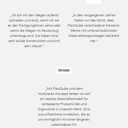
FlexBeam™ 1120 mm FE
2
„Ich bin mit den Wagen äußerst
„In den vergangenen Jahren
Q-001-1401
zufrieden und stolz, wenn ich sie
hatten wir das Glück, dass
an den Fertigungslinien sehe oder
FlexQube verschiedene Siemens-
FlexBeam™ 1260 mm FE
4
wenn die Wagen im Routenzug
Werke mit unterschiedlichsten
unterwegs sind. Sie haben eine
Materialtransportwagen beliefert
Q-001-1500
sehr solide Konstruktion und sind
hat.“
sehr robust.“
FlexPlate™
8
Q-002-1001
ALLES ANZEIGEN
Radbefestigung 105 × 77,5 mm
4
Q-004-1065
„Mit FlexQube und dem
Polyamidlaufrolle 200 mm ohne Bremse
modularen Konzept setzen wir auf
2
ein starkes Geschäftsmodell für
Q-004-1352
verbesserte Produktivität und
Ergonomie in unserem Werk. Eine
zukunftssichere Investition, die es
Polyamidlaufrolle 200 mm feststehend
2
uns ermöglicht mit einer längeren
Q-004-1354
Lebensdauer für