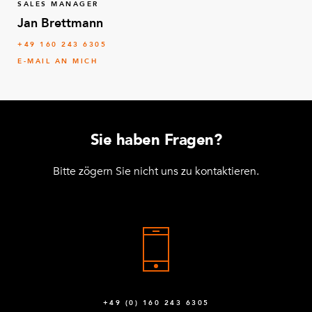
SALES MANAGER
Q-015-0031
Jan Brettmann
+49 160 243 6305
Rohr für Lenkstange US
1
E-MAIL AN MICH
Q-015-0032
Sie haben Fragen?
Bitte zögern Sie nicht uns zu kontaktieren.
+49 (0) 160 243 6305