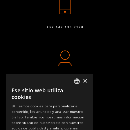
Caja de fijación para rueda
6
Q-005-1079
+52 449 138 9198
Placa esquinera para guía de tarima
4
Q-005-1096
Collarín de 64 mm FlexBeam™
24
Q-005-1426
Articulación para cargas pesadas M10
2
×
CONTACTO
Q-005-1580
Ese sitio web utiliza
ENGLISH
M10 x 80 mm Avellanado
1
cookies
GERMAN
Q-006-0019
Utilizamos cookies para personalizar el
contenido, los anuncios y analizar nuestro
SPANISH
tráfico. También compartimos información
Arandela 10.5 x 30 x 2.5
1
sobre su uso de nuestro sitio con nuestros
Q-006-1030
socios de publicidad y análisis, quienes