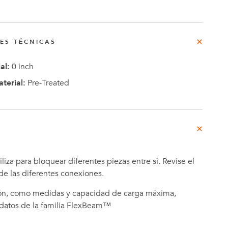
rg
do
NES TÉCNICAS
al:
0 inch
o
terial:
Pre-Treated
Casos de
e
Estudio
liza para bloquear diferentes piezas entre sí. Revise el
de las diferentes conexiones.
ón, como medidas y capacidad de carga máxima,
 datos de la familia FlexBeam™