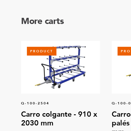
More carts
PRODUCT
PRO
Q-100-2504
Q-100-
Carro colgante - 910 x
Carro
2030 mm
palés