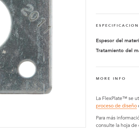
Anders
Fogelbe
Nombra
ESPECIFICACIO
Director
Espesor del materi
Ejecutiv
Tratamiento del ma
de
FlexQub
MORE INFO
La FlexPlate™ se uti
proceso de diseño
Para más informaci
consulte la hoja de