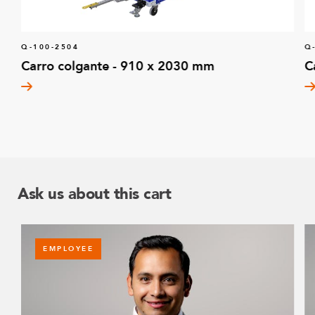
Q-100-2504
Q
Carro colgante - 910 x 2030 mm
C
Ask us about this cart
EMPLOYEE