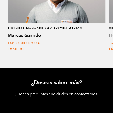
BUSINESS MANAGER AGV SYSTEM MEXICO
V
Marcos Garrido
H
+52 55 8033 9864
+
EMAIL ME
E
¿Deseas saber más?
¿Tienes preguntas? no dudes en contactarnos.