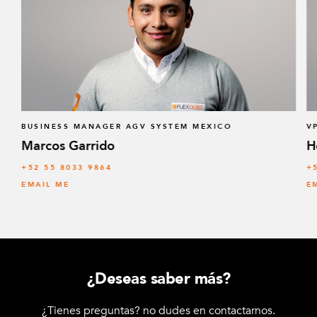
BUSINESS MANAGER AGV SYSTEM MEXICO
V
Marcos Garrido
H
+52 55 8033 9864
+
EMAIL ME
E
¿Deseas saber más?
¿Tienes preguntas? no dudes en contactarnos.