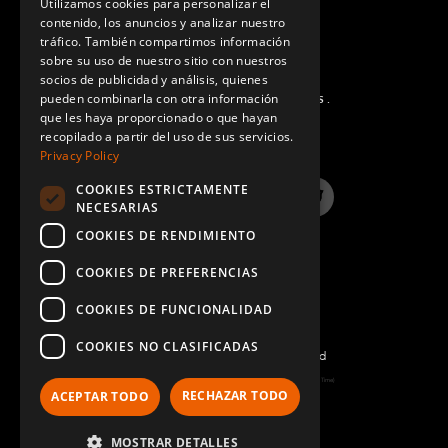
Utilizamos cookies para personalizar el
contenido, los anuncios y analizar nuestro
SPANISH
tráfico. También compartimos información
sobre su uso de nuestro sitio con nuestros
socios de publicidad y análisis, quienes
pueden combinarla con otra información
PREGUNTAS MÁS FRECUENTES.
que les haya proporcionado o que hayan
recopilado a partir del uso de sus servicios.
Privacy Policy
COOKIES ESTRICTAMENTE
LinkedIn
YouTube
Instagram
Twitter
NECESARIAS
COOKIES DE RENDIMIENTO
COOKIES DE PREFERENCIAS
COOKIES DE FUNCIONALIDAD
COOKIES NO CLASIFICADAS
©2022 FlexQube – All rights reserved
Page generated: Fri Aug 07 2026 03:46:51 GMT+0000 (Coordinated Universal Time)
RECHAZAR TODO
ACEPTAR TODO
Política y Términos
MOSTRAR DETALLES