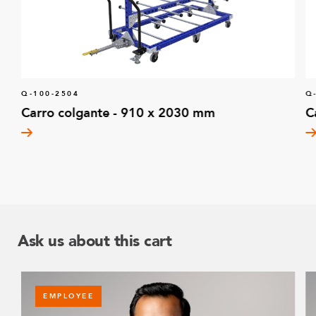
Q-100-2504
Q
Carro colgante - 910 x 2030 mm
C
Ask us about this cart
EMPLOYEE