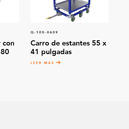
viga a viga
7
m FlexBeam™
25
Q-100-0609
 con
Carro de estantes 55 x
680
41 pulgadas
cargas pesadas M10
5
LEER MÁS
eza Allen
1
cabeza hexagonal
1
eza hexagonal totalmente roscada
6