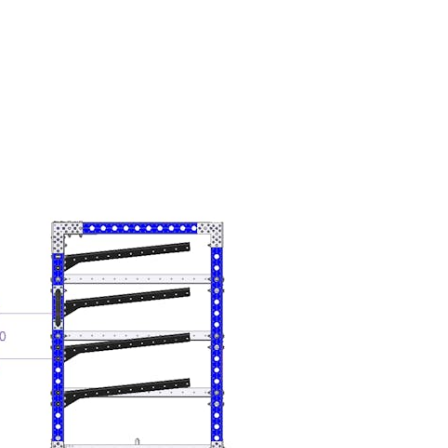
FlexPlate™
Q-002-1001
Flexplate™ M10
Q-002-1162
Fijación de la rue
Q-004-1065
Rueda de poliuret
Q-004-1106
Rueda de poliureta
Q-004-1107
Bloqueo de piso CO
Q-004-1369