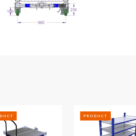
Articulación de sop
Q-005-0031
Junta en T
Q-005-0065
Túnel de horquilla
Q-005-0431
Percha para cargas
Q-005-0488
Orificio de remolq
Q-005-1056
DUCT
PRODUCT
Resorte para barra
Q-005-1070