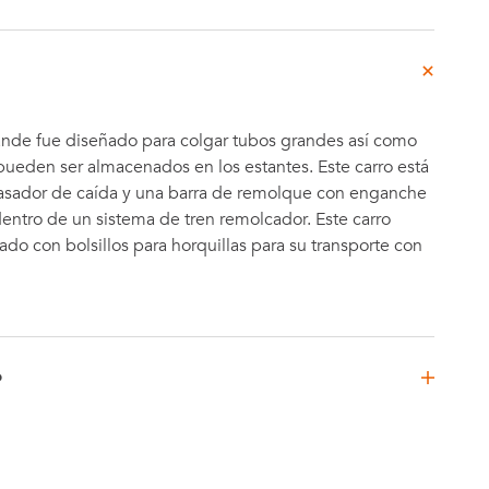
rande fue diseñado para colgar tubos grandes así como
 pueden ser almacenados en los estantes. Este carro está
sador de caída y una barra de remolque con enganche
dentro de un sistema de tren remolcador. Este carro
do con bolsillos para horquillas para su transporte con
D
70 mm
10