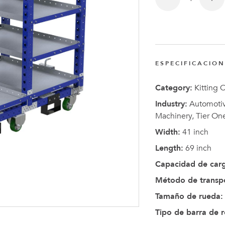
Anders
Fogelbe
Nombra
Director
ESPECIFICACIO
Ejecutiv
de
Category:
Kitting C
FlexQub
Industry:
Automotive
Machinery, Tier On
Width:
41 inch
Length:
69 inch
Capacidad de car
Método de transp
Tamaño de rueda:
Tipo de barra de 