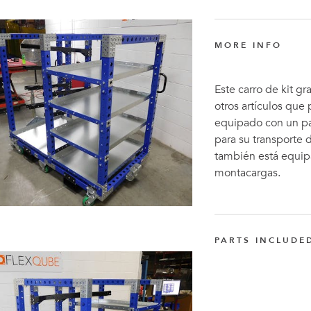
MORE INFO
Este carro de kit g
otros artículos que
equipado con un pa
para su transporte 
también está equipa
montacargas.
PARTS INCLUDE
FlexBeam™ de 14
Q-001-1296