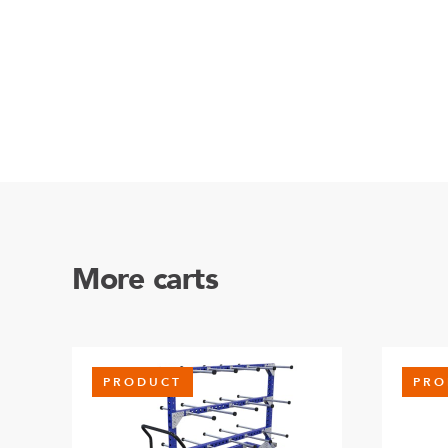
More carts
PRODUCT
PRO