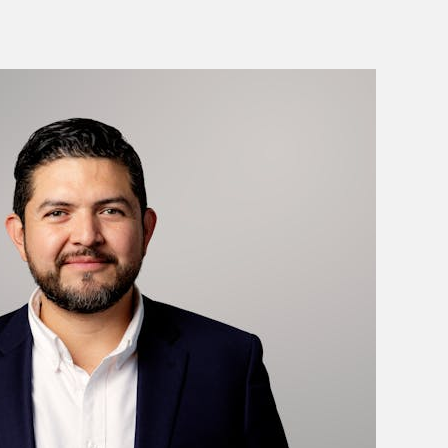
beza hexagonal
4
 M14
4
beza hexagonal
9
 M10
166
16
 M6
1