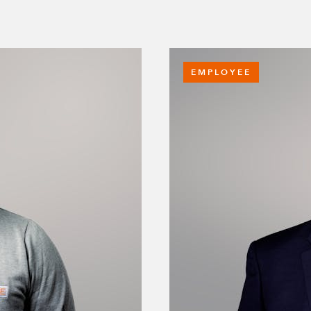
M14 x 60 mm de ca
Q-006-1036
EMPLOYEE
Tuerca de bloqueo
Q-006-1039
M10 x 25 mm de ca
Q-006-1041
Tuerca de bloqueo
Q-006-1042
Arandela M10
Q-006-1043
Tuerca de bloqueo
Q-006-1050