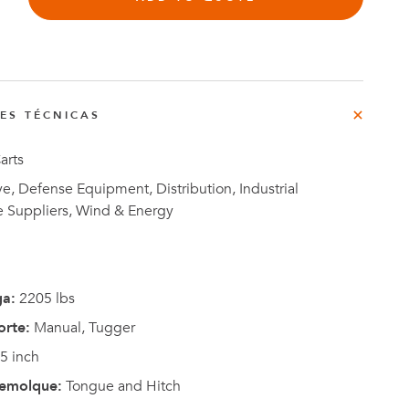
rg
do
NES TÉCNICAS
o
Casos de
arts
e
Estudio
, Defense Equipment, Distribution, Industrial
e Suppliers, Wind & Energy
ga:
2205 lbs
orte:
Manual, Tugger
5 inch
remolque:
Tongue and Hitch