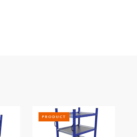
orte en L
10
4
 US - 80 mm
4
 pesadas - 770 mm
8
ue
2
PRODUCT
 de remolque
2