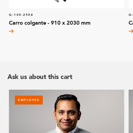
Q-100-2504
Q
Carro colgante - 910 x 2030 mm
C
Ask us about this cart
EMPLOYEE