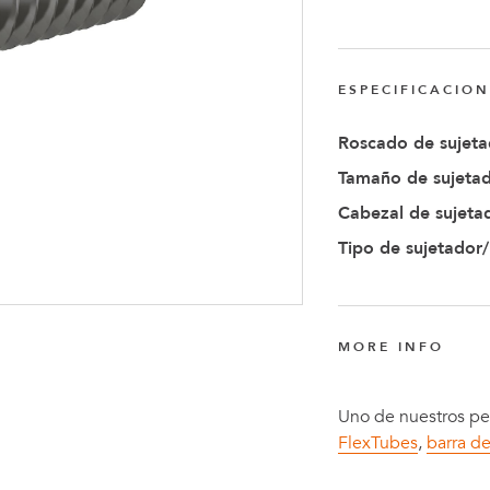
Anders
Fogelbe
Nombra
ESPECIFICACIO
Director
Roscado de sujeta
Ejecutiv
Tamaño de sujetad
de
Cabezal de sujeta
FlexQub
Tipo de sujetador
MORE INFO
Uno de nuestros per
FlexTubes
,
barra d