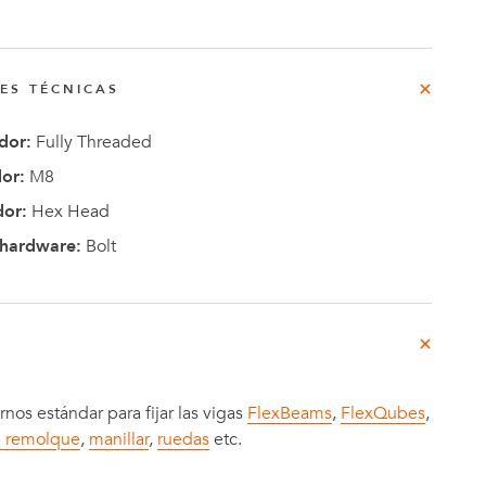
rg
do
NES TÉCNICAS
dor:
Fully Threaded
o
or:
M8
Casos de
dor:
Hex Head
e
Estudio
/hardware:
Bolt
nos estándar para fijar las vigas
FlexBeams
,
FlexQubes
,
e remolque
,
manillar
,
ruedas
etc.