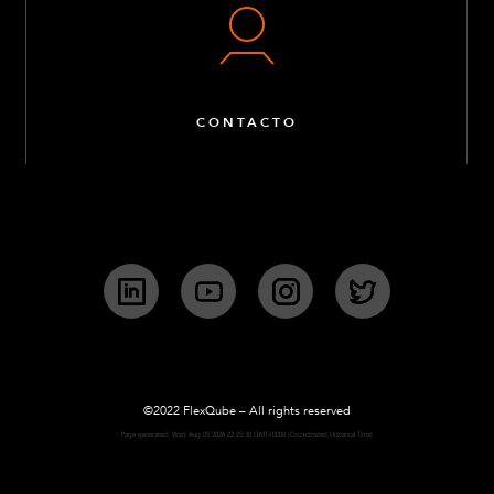
CONTACTO
LinkedIn
YouTube
Instagram
Twitter
©2022 FlexQube – All rights reserved
Page generated: Wed Aug 05 2026 22:25:30 GMT+0000 (Coordinated Universal Time)