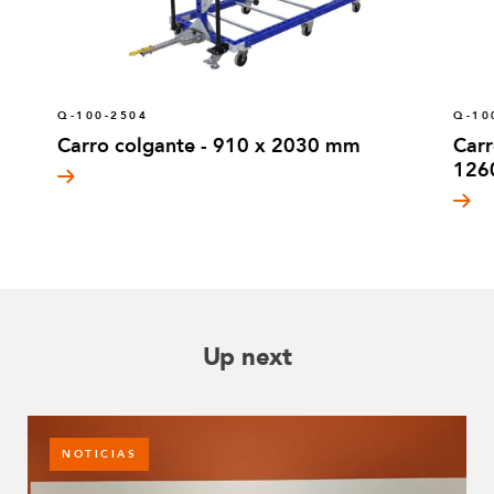
Q-100-2504
Q-10
Carro colgante - 910 x 2030 mm
Carr
126
Up next
NOTICIAS