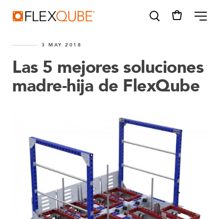
FlexQube
ME
3 MAY 2018
Las 5 mejores soluciones
madre-hija de FlexQube
SUGGESTIONS
Tugger cart
Find a sales person
How do I order?