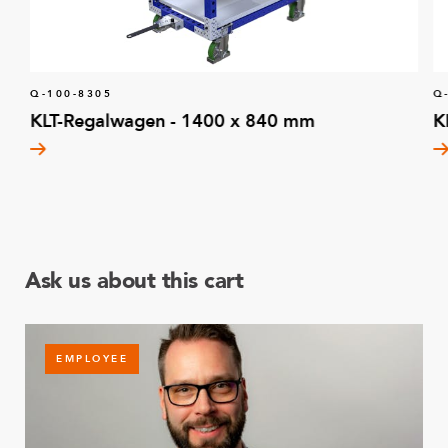
Q-100-8305
Q
KLT-Regalwagen - 1400 x 840 mm
K
Ask us about this cart
EMPLOYEE