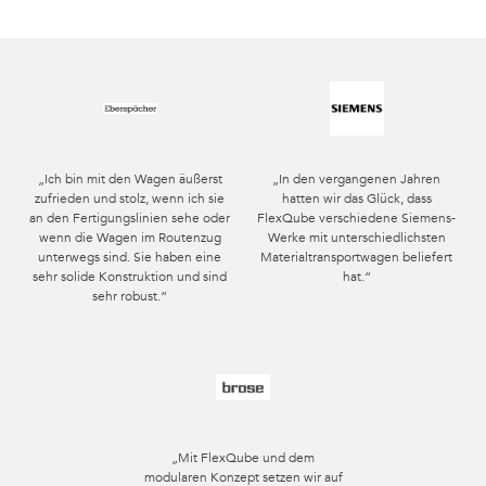
„Ich bin mit den Wagen äußerst
„In den vergangenen Jahren
zufrieden und stolz, wenn ich sie
hatten wir das Glück, dass
an den Fertigungslinien sehe oder
FlexQube verschiedene Siemens-
wenn die Wagen im Routenzug
Werke mit unterschiedlichsten
unterwegs sind. Sie haben eine
Materialtransportwagen beliefert
sehr solide Konstruktion und sind
hat.“
sehr robust.“
„Mit FlexQube und dem
modularen Konzept setzen wir auf