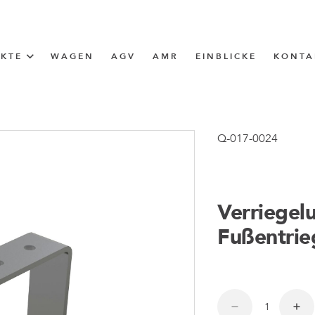
UKTE
WAGEN
AGV
AMR
EINBLICKE
KONTA
LÖSUNG
ttle (I-Frame)
Q-017-0024
ERUNG
Verriegelu
ngen
Fußentrie
ngen