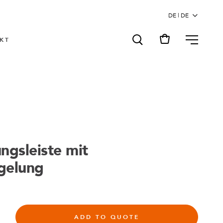
MENU
KT
ngsleiste mit
gelung
ADD TO QUOTE