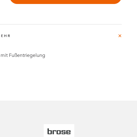
rg
MEHR
e
e mit Fußentriegelung
Fallstudien