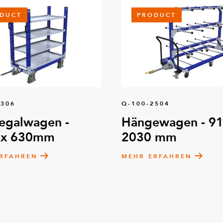
DUCT
PRODUCT
8306
Q-100-2504
egalwagen -
Hängewagen - 91
 x 630mm
2030 mm
RFAHREN
MEHR ERFAHREN