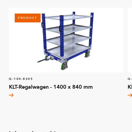
PRODUCT
Q-100-8305
Q
KLT-Regalwagen - 1400 x 840 mm
K