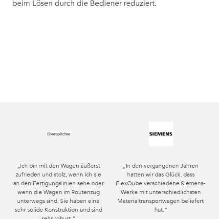
beim Lösen durch die Bediener reduziert.
„Ich bin mit den Wagen äußerst
„In den vergangenen Jahren
zufrieden und stolz, wenn ich sie
hatten wir das Glück, dass
an den Fertigungslinien sehe oder
FlexQube verschiedene Siemens-
wenn die Wagen im Routenzug
Werke mit unterschiedlichsten
unterwegs sind. Sie haben eine
Materialtransportwagen beliefert
sehr solide Konstruktion und sind
hat.“
sehr robust.“