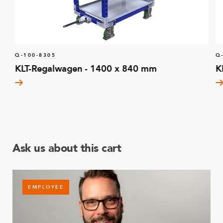
Q-100-8305
Q
KLT-Regalwagen - 1400 x 840 mm
K
Ask us about this cart
EMPLOYEE