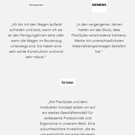
„Ich bin mit den Wagen äußerst
„In den vergangenen Jahren
zufrieden und stolz, wenn ich sie
hatten wir das Glück, dass
an den Fertigungslinien sehe oder
FlexQube verschiedene Siemens-
wenn die Wagen im Routenzug
Werke mit unterschiedlichsten
unterwegs sind. Sie haben eine
Materialtransportwagen beliefert
sehr solide Konstruktion und sind
hat.“
sehr robust.“
„Mit FlexQube und dem
modularen Konzept setzen wir auf
ein starkes Geschäftsmodell für
verbesserte Produktivität und
Ergonomie in unserem Werk. Eine
zukunftssichere Investition, die es
uns ermöglicht mit einer längeren