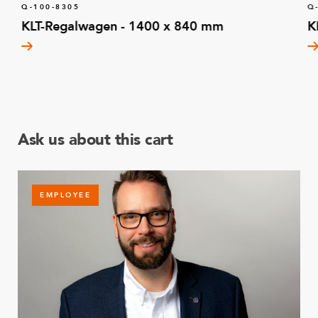
Q-100-8305
Q
KLT-Regalwagen - 1400 x 840 mm
K
Ask us about this cart
EMPLOYEE