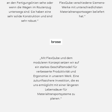
an den Fertigungslinien sehe oder
FlexQube verschiedene Siemens-
wenn die Wagen im Routenzug
Werke mit unterschiedlichsten
unterwegs sind. Sie haben eine
Materialtransportwagen beliefert
sehr solide Konstruktion und sind
hat.“
sehr robust.“
„Mit FlexQube und dem
modularen Konzept setzen wir auf
ein starkes Geschäftsmodell für
verbesserte Produktivität und
Ergonomie in unserem Werk. Eine
zukunftssichere Investition, die es
uns ermöglicht mit einer längeren
Lebensdauer für
Materialtransportsysteme zu
planen.“