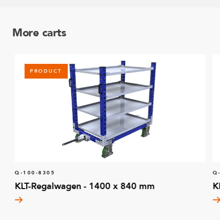
More carts
PRODUCT
Q-100-8305
Q
KLT-Regalwagen - 1400 x 840 mm
K