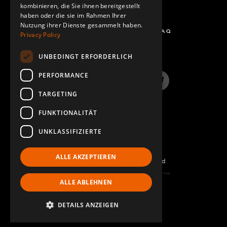
kombinieren, die Sie ihnen bereitgestellt
haben oder die sie im Rahmen Ihrer
Nutzung ihrer Dienste gesammelt haben.
FRAGEN UND ANTWORTEN - FAQ
Privacy Policy
UNBEDINGT ERFORDERLICH
PERFORMANCE
LinkedIn
YouTube
Instagram
Twitter
TARGETING
FUNKTIONALITÄT
UNKLASSIFIZIERTE
ALLE AKZEPTIEREN
©2022 FlexQube – All rights reserved
Page generated: Sun Aug 09 2026 08:19:01 GMT+0000 (Coordinated Universal Time)
ALLE ABLEHNEN
Impressum
DETAILS ANZEIGEN