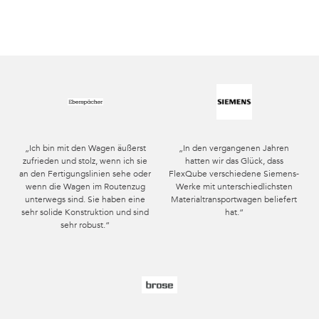
„Ich bin mit den Wagen äußerst
„In den vergangenen Jahren
zufrieden und stolz, wenn ich sie
hatten wir das Glück, dass
an den Fertigungslinien sehe oder
FlexQube verschiedene Siemens-
wenn die Wagen im Routenzug
Werke mit unterschiedlichsten
unterwegs sind. Sie haben eine
Materialtransportwagen beliefert
sehr solide Konstruktion und sind
hat.“
sehr robust.“