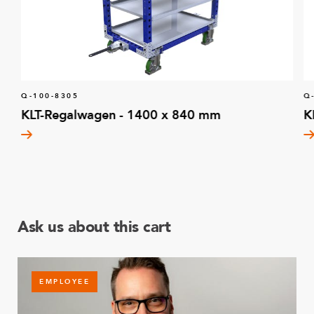
Q-100-8305
Q
KLT-Regalwagen - 1400 x 840 mm
K
Ask us about this cart
EMPLOYEE