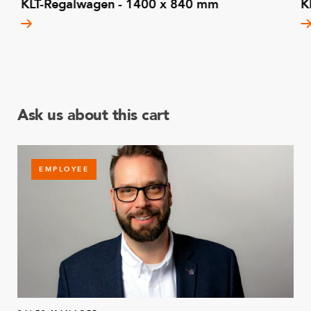
KLT-Regalwagen - 1400 x 840 mm
K
Ask us about this cart
EMPLOYEE