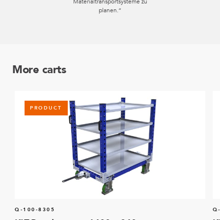
Materialtransportsysteme zu
planen.“
More carts
PRODUCT
Q-100-8305
Q