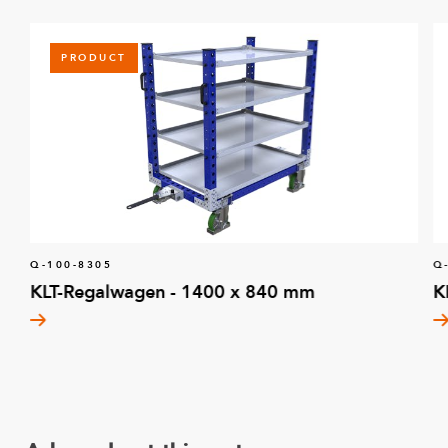
PRODUCT
Q-100-8305
Q
KLT-Regalwagen - 1400 x 840 mm
K