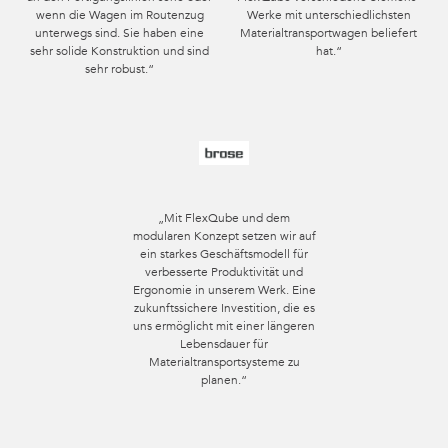
wenn die Wagen im Routenzug
Werke mit unterschiedlichsten
unterwegs sind. Sie haben eine
Materialtransportwagen beliefert
sehr solide Konstruktion und sind
hat.“
sehr robust.“
„Mit FlexQube und dem
modularen Konzept setzen wir auf
ein starkes Geschäftsmodell für
verbesserte Produktivität und
Ergonomie in unserem Werk. Eine
zukunftssichere Investition, die es
uns ermöglicht mit einer längeren
Lebensdauer für
Materialtransportsysteme zu
planen.“