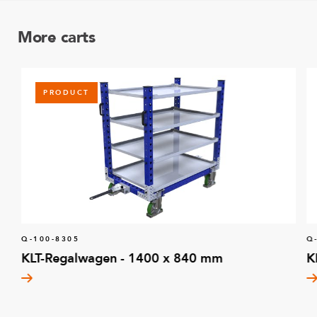
More carts
PRODUCT
Q-100-8305
Q
KLT-Regalwagen - 1400 x 840 mm
K