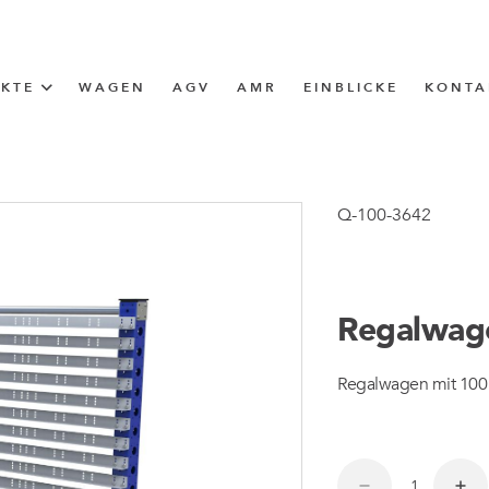
UKTE
WAGEN
AGV
AMR
EINBLICKE
KONTA
LÖSUNG
ttle (I-Frame)
Q-100-3642
ERUNG
Regalwag
ngen
Regalwagen mit 100
ngen