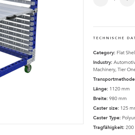
Anders
Fogelbe
zum CEO
TECHNISCHE DA
von
FlexQub
Category:
Flat Shel
ernannt
Industry:
Automotive
Machinery, Tier On
Transportmethode
Länge:
1120 mm
Breite:
980 mm
Caster size:
125 m
Caster Type:
Polyu
Tragfähigkeit:
200