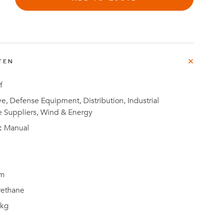
rg
TEN
e
f
Fallstudien
, Defense Equipment, Distribution, Industrial
e Suppliers, Wind & Energy
:
Manual
m
rethane
 kg