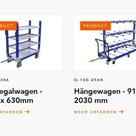
DUCT
PRODUCT
8306
Q-100-2504
egalwagen -
Hängewagen - 91
 x 630mm
2030 mm
RFAHREN
MEHR ERFAHREN