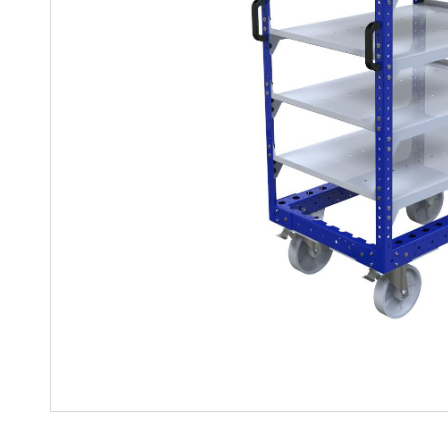
Regalwagen
Bauteile
Mutter-Tochter-Lösungen
Montagewagen und
Speziallösungen