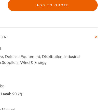
ADD TO QUOTE
rg
TEN
e
Fallstudien
f
, Defense Equipment, Distribution, Industrial
e Suppliers, Wind & Energy
 kg
Level:
90 kg
:
Manual