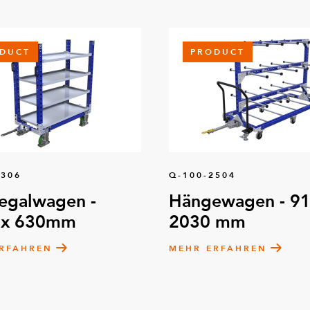
DUCT
PRODUCT
8306
Q-100-2504
egalwagen -
Hängewagen - 91
 x 630mm
2030 mm
RFAHREN
MEHR ERFAHREN