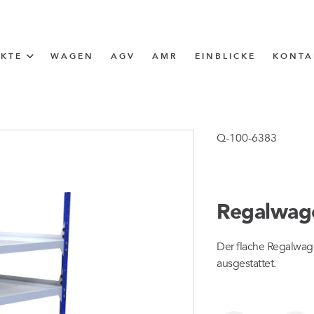
UKTE
WAGEN
AGV
AMR
EINBLICKE
KONTA
LÖSUNG
ttle (I-Frame)
Q-100-6383
ERUNG
Regalwag
ngen
Der flache Regalwage
ngen
ausgestattet.