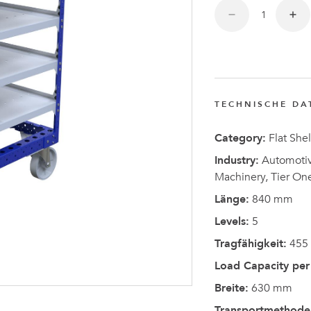
Anders
Fogelbe
zum CEO
von
TECHNISCHE DA
FlexQub
ernannt
Category:
Flat Shel
Industry:
Automotive
Machinery, Tier On
Länge:
840 mm
Levels:
5
Tragfähigkeit:
455
Load Capacity per 
Breite:
630 mm
Transportmethode