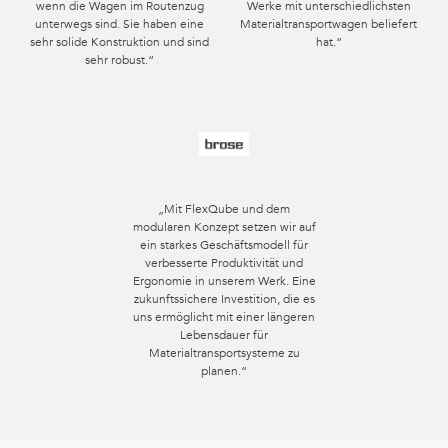
wenn die Wagen im Routenzug
Werke mit unterschiedlichsten
unterwegs sind. Sie haben eine
Materialtransportwagen beliefert
sehr solide Konstruktion und sind
hat.“
sehr robust.“
„Mit FlexQube und dem
modularen Konzept setzen wir auf
ein starkes Geschäftsmodell für
verbesserte Produktivität und
Ergonomie in unserem Werk. Eine
zukunftssichere Investition, die es
uns ermöglicht mit einer längeren
Lebensdauer für
Materialtransportsysteme zu
planen.“