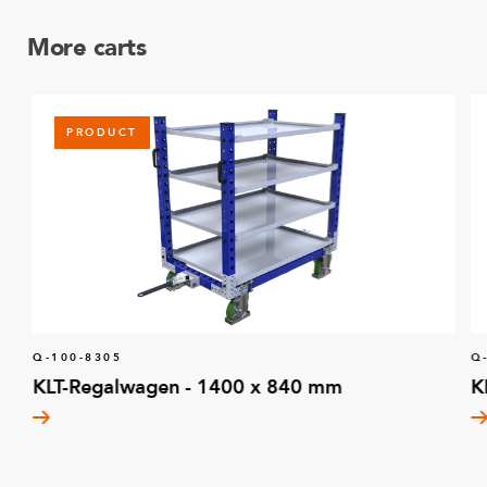
More carts
PRODUCT
Q-100-8305
Q
KLT-Regalwagen - 1400 x 840 mm
K