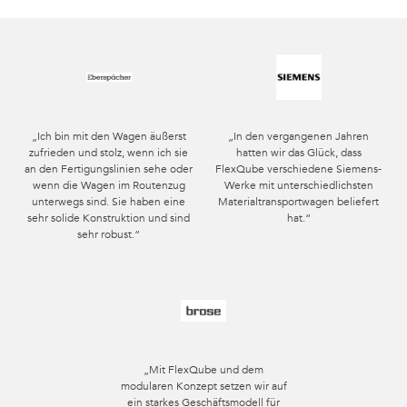
„Ich bin mit den Wagen äußerst
„In den vergangenen Jahren
zufrieden und stolz, wenn ich sie
hatten wir das Glück, dass
an den Fertigungslinien sehe oder
FlexQube verschiedene Siemens-
wenn die Wagen im Routenzug
Werke mit unterschiedlichsten
unterwegs sind. Sie haben eine
Materialtransportwagen beliefert
sehr solide Konstruktion und sind
hat.“
sehr robust.“
„Mit FlexQube und dem
modularen Konzept setzen wir auf
ein starkes Geschäftsmodell für