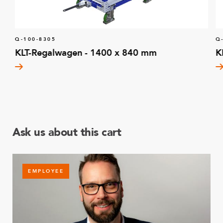
Q-100-8305
Q
KLT-Regalwagen - 1400 x 840 mm
K
Ask us about this cart
EMPLOYEE