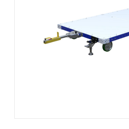
Regalwagen
Bauteile
Mutter-Tochter-Lösungen
Montagewagen und
Speziallösungen