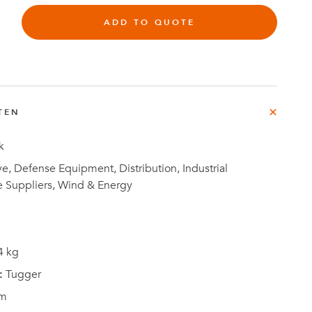
ADD TO QUOTE
rg
TEN
e
Fallstudien
k
, Defense Equipment, Distribution, Industrial
e Suppliers, Wind & Energy
4 kg
:
Tugger
m