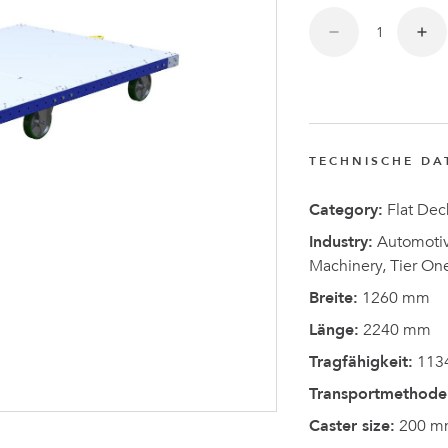
Anders
Fogelbe
zum CEO
von
TECHNISCHE DA
FlexQub
ernannt
Category:
Flat Dec
Industry:
Automotive
Machinery, Tier On
Breite:
1260 mm
Länge:
2240 mm
Tragfähigkeit:
113
Transportmethode
Caster size:
200 m