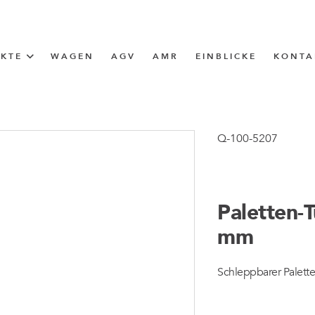
UKTE
WAGEN
AGV
AMR
EINBLICKE
KONTA
LÖSUNG
ttle (I-Frame)
Q-100-5207
ERUNG
Paletten-
ngen
mm
ngen
Schleppbarer Palett