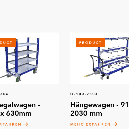
DUCT
PRODUCT
8306
Q-100-2504
egalwagen -
Hängewagen - 91
 x 630mm
2030 mm
RFAHREN
MEHR ERFAHREN