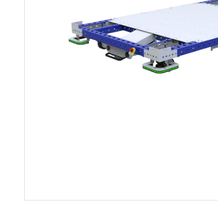
Regalwagen
Bauteile
Mutter-Tochter-Lösungen
Montagewagen und
Speziallösungen