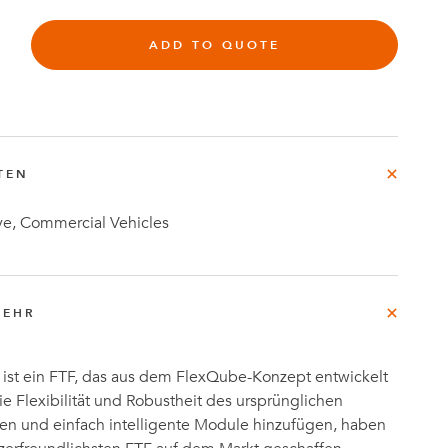
ADD TO QUOTE
rg
e
TEN
Fallstudien
e, Commercial Vehicles
MEHR
st ein FTF, das aus dem FlexQube-Konzept entwickelt
e Flexibilität und Robustheit des ursprünglichen
en und einfach intelligente Module hinzufügen, haben