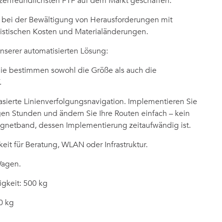
tzerfreundlichsten FTF auf dem Markt geschaffen.
n bei der Bewältigung von Herausforderungen mit
gistischen Kosten und Materialänderungen.
nserer automatisierten Lösung:
 Sie bestimmen sowohl die Größe als auch die
.
sierte Linienverfolgungsnavigation. Implementieren Sie
gen Stunden und ändern Sie Ihre Routen einfach – kein
gnetband, dessen Implementierung zeitaufwändig ist.
it für Beratung, WLAN oder Infrastruktur.
 Wagen.
igkeit: 500 kg
0 kg