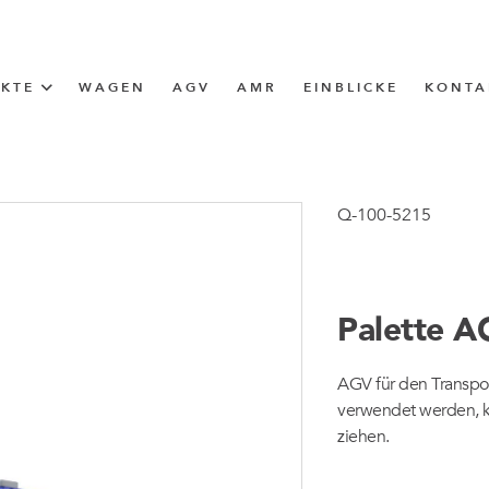
UKTE
WAGEN
AGV
AMR
EINBLICKE
KONTA
LÖSUNG
ttle (I-Frame)
Q-100-5215
ERUNG
Palette 
ngen
AGV für den Transpor
ngen
verwendet werden, k
ziehen.