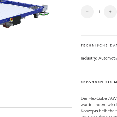
Anders
Fogelbe
zum CEO
von
FlexQub
TECHNISCHE DA
ernannt
Industry:
Automotiv
ERFAHREN SIE 
Der FlexQube AGV i
wurde. Indem wir di
Konzepts beibehalt