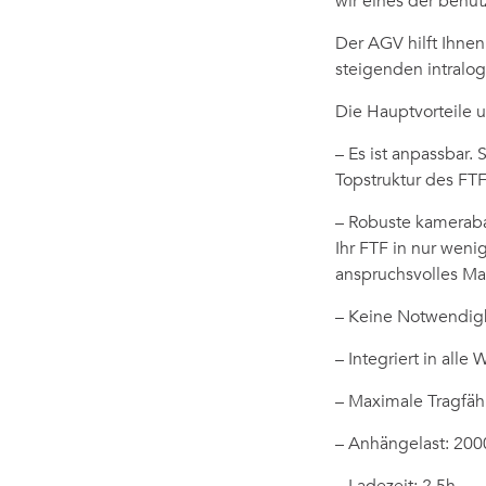
wir eines der benu
Der AGV hilft Ihne
steigenden intralo
Die Hauptvorteile u
– Es ist anpassbar.
Topstruktur des FTF
– Robuste kameraba
Ihr FTF in nur weni
anspruchsvolles Ma
– Keine Notwendigke
– Integriert in alle
– Maximale Tragfäh
– Anhängelast: 200