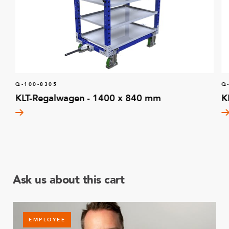
Q-100-8305
Q
KLT-Regalwagen - 1400 x 840 mm
K
Ask us about this cart
EMPLOYEE