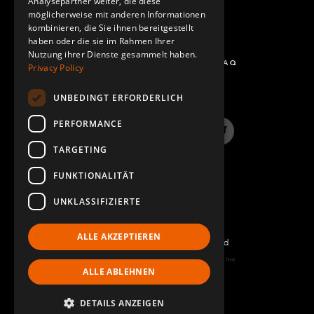
Analysepartner weiter, die diese
möglicherweise mit anderen Informationen
kombinieren, die Sie ihnen bereitgestellt
haben oder die sie im Rahmen Ihrer
Nutzung ihrer Dienste gesammelt haben.
FRAGEN UND ANTWORTEN - FAQ
Privacy Policy
UNBEDINGT ERFORDERLICH
PERFORMANCE
LinkedIn
YouTube
Instagram
Twitter
TARGETING
FUNKTIONALITÄT
UNKLASSIFIZIERTE
ALLE AKZEPTIEREN
©2022 FlexQube – All rights reserved
Page generated: Thu Aug 06 2026 06:51:04 GMT+0000 (Coordinated Universal Time)
ALLE ABLEHNEN
Impressum
DETAILS ANZEIGEN