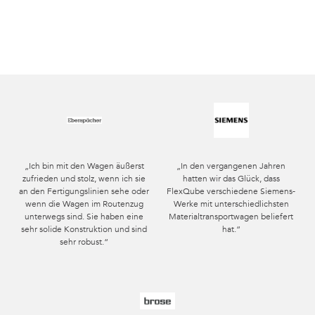
„Ich bin mit den Wagen äußerst
„In den vergangenen Jahren
zufrieden und stolz, wenn ich sie
hatten wir das Glück, dass
an den Fertigungslinien sehe oder
FlexQube verschiedene Siemens-
wenn die Wagen im Routenzug
Werke mit unterschiedlichsten
unterwegs sind. Sie haben eine
Materialtransportwagen beliefert
sehr solide Konstruktion und sind
hat.“
sehr robust.“