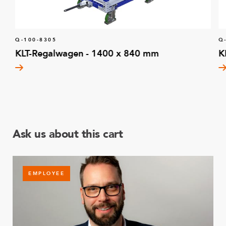
Q-100-8305
Q
KLT-Regalwagen - 1400 x 840 mm
K
Ask us about this cart
EMPLOYEE