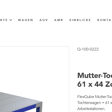
UKTE
WAGEN
AGV
AMR
EINBLICKE
KONTA
LÖSUNG
ttle (I-Frame)
Q-100-0222
ERUNG
Mutter-To
ngen
61 x 44 Zo
ngen
FlexQube Mutter-Toch
Tochterwagen = 61 x 
Arbeitsstationen.