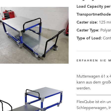
Load Capacity per 
Transportmethode
Caster size:
125 m
Caster Type:
Polya
Type of Load:
Cont
ERFAHREN SIE 
Mutterwagen 61 x 4
kann aus dem groß
werden.
FlexQube ist ein u
Schlepperwagen, In