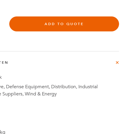
rg
ADD TO QUOTE
e
Fallstudien
TEN
k
, Defense Equipment, Distribution, Industrial
e Suppliers, Wind & Energy
 kg