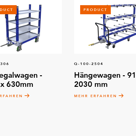
DUCT
PRODUCT
8306
Q-100-2504
egalwagen -
Hängewagen - 91
 x 630mm
2030 mm
RFAHREN
MEHR ERFAHREN