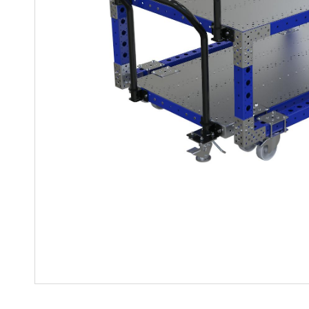
Regalwagen
Bauteile
Mutter-Tochter-Lösungen
Montagewagen und
Speziallösungen