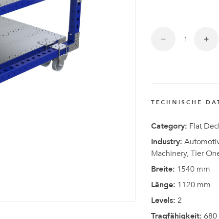
Anders
Fogelbe
zum CEO
von
FlexQub
ernannt
TECHNISCHE DA
Category:
Flat Dec
Industry:
Automotive
Machinery, Tier On
Breite:
1540 mm
Länge:
1120 mm
Levels:
2
Tragfähigkeit:
680