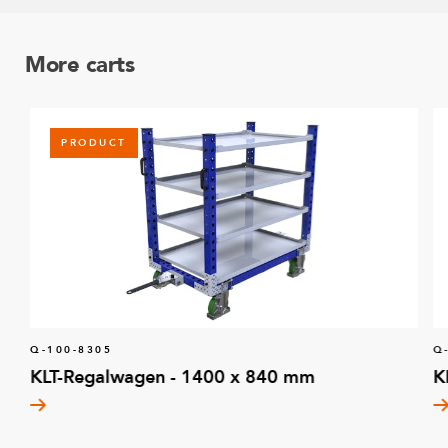
More carts
PRODUCT
Q-100-8305
Q
KLT-Regalwagen - 1400 x 840 mm
K