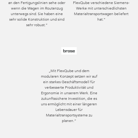
an den Fertigungslinien sehe oder
FlexQube verschiedene Siemens-
wenn die Wagen im Routenzug
Werke mit unterschiedlichsten
unterwegs sind. Sie haben eine
Materialtransportwagen beliefert
sehr solide Konstruktion und sind
hat.“
sehr robust.“
„Mit FlexQube und dem
modularen Konzept setzen wir auf
ein starkes Geschäftsmodell für
verbesserte Produktivität und
Ergonomie in unserem Werk. Eine
zukunftssichere Investition, die es
uns ermöglicht mit einer längeren
Lebensdauer für
Materialtransportsysteme zu
planen.“