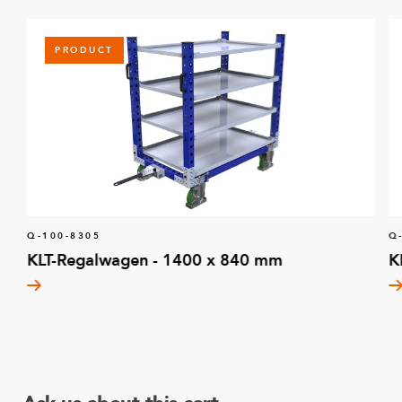
PRODUCT
Q-100-8305
Q
KLT-Regalwagen - 1400 x 840 mm
K