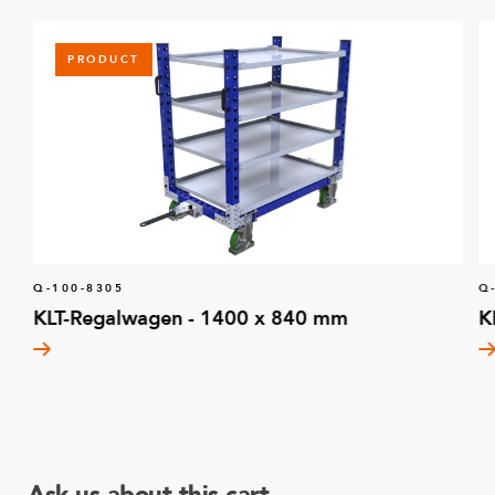
PRODUCT
Q-100-8305
Q
KLT-Regalwagen - 1400 x 840 mm
K
Ask us about this cart