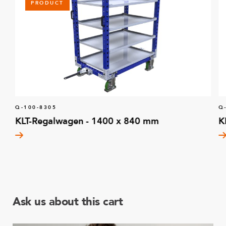
PRODUCT
Q-100-8305
Q
KLT-Regalwagen - 1400 x 840 mm
K
Ask us about this cart