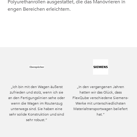
Polyurethanrollen ausgestattet, die das Manövrieren in
engen Bereichen erleichtern.
„Ich bin mit den Wagen äußerst
„In den vergangenen Jahren
zufrieden und stolz, wenn ich sie
hatten wir das Glück, dass
an den Fertigungslinien sehe oder
FlexQube verschiedene Siemens-
wenn die Wagen im Routenzug
Werke mit unterschiedlichsten
unterwegs sind. Sie haben eine
Materialtransportwagen beliefert
sehr solide Konstruktion und sind
hat.“
sehr robust.“