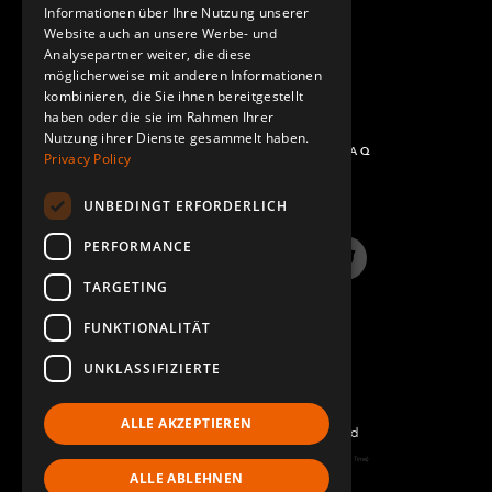
Informationen über Ihre Nutzung unserer
Website auch an unsere Werbe- und
Analysepartner weiter, die diese
möglicherweise mit anderen Informationen
kombinieren, die Sie ihnen bereitgestellt
haben oder die sie im Rahmen Ihrer
Nutzung ihrer Dienste gesammelt haben.
FRAGEN UND ANTWORTEN - FAQ
Privacy Policy
UNBEDINGT ERFORDERLICH
PERFORMANCE
LinkedIn
YouTube
Instagram
Twitter
TARGETING
FUNKTIONALITÄT
UNKLASSIFIZIERTE
ALLE AKZEPTIEREN
©2022 FlexQube – All rights reserved
Page generated: Sat Aug 08 2026 07:49:37 GMT+0000 (Coordinated Universal Time)
ALLE ABLEHNEN