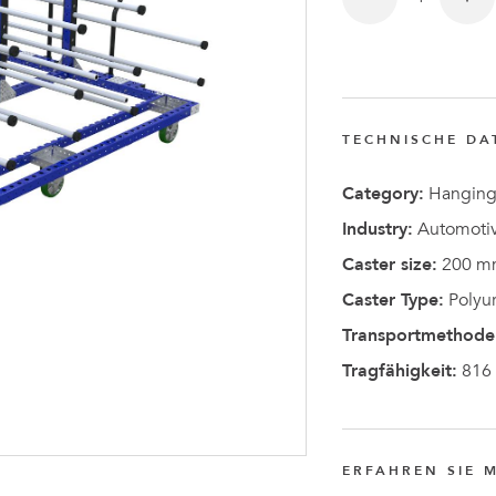
Anders
Fogelbe
zum CEO
TECHNISCHE DA
von
FlexQub
Category:
Hanging
ernannt
Industry:
Automotiv
Caster size:
200 m
Caster Type:
Polyu
Transportmethode
Tragfähigkeit:
816
ERFAHREN SIE 