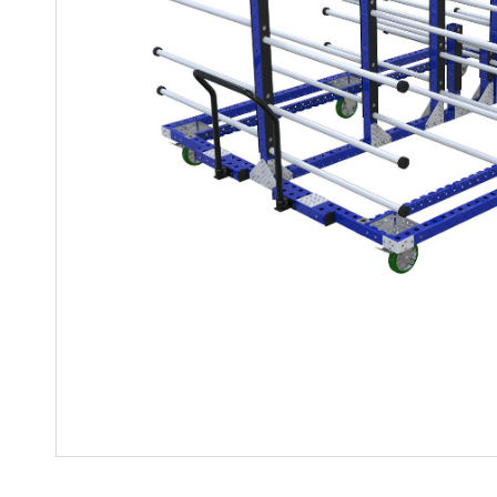
Regalwagen
Bauteile
Mutter-Tochter-Lösungen
Montagewagen und
Speziallösungen