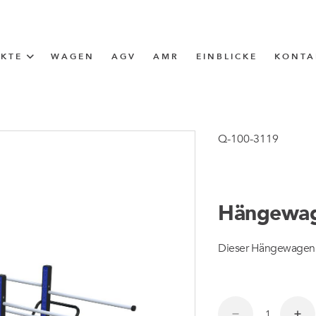
UKTE
WAGEN
AGV
AMR
EINBLICKE
KONTA
LÖSUNG
ttle (I-Frame)
Q-100-3119
ERUNG
Hängewag
ngen
Dieser Hängewagen is
ngen