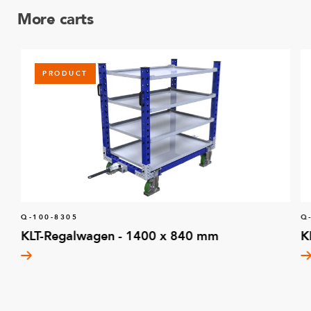
More carts
PRODUCT
Q-100-8305
Q
KLT-Regalwagen - 1400 x 840 mm
K