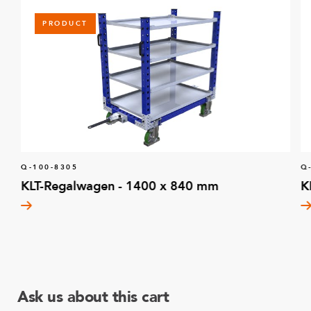
PRODUCT
Q-100-8305
Q
KLT-Regalwagen - 1400 x 840 mm
K
Ask us about this cart