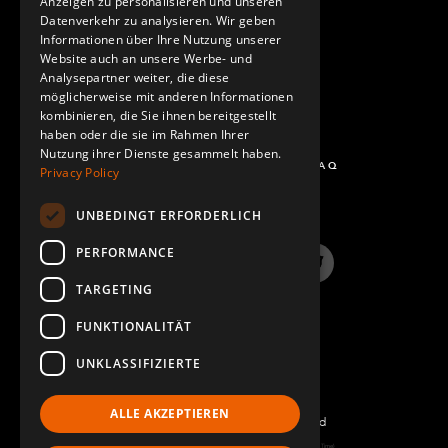
Anzeigen zu personalisieren und unseren
SPANISH
Datenverkehr zu analysieren. Wir geben
Informationen über Ihre Nutzung unserer
Website auch an unsere Werbe- und
Analysepartner weiter, die diese
möglicherweise mit anderen Informationen
kombinieren, die Sie ihnen bereitgestellt
haben oder die sie im Rahmen Ihrer
Nutzung ihrer Dienste gesammelt haben.
FRAGEN UND ANTWORTEN - FAQ
Privacy Policy
UNBEDINGT ERFORDERLICH
PERFORMANCE
LinkedIn
YouTube
Instagram
Twitter
TARGETING
FUNKTIONALITÄT
UNKLASSIFIZIERTE
ALLE AKZEPTIEREN
©2022 FlexQube – All rights reserved
Page generated: Fri Aug 07 2026 08:19:26 GMT+0000 (Coordinated Universal Time)