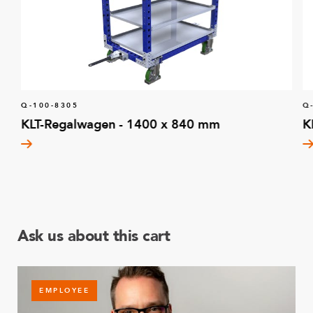
Q-100-8305
Q
KLT-Regalwagen - 1400 x 840 mm
K
Ask us about this cart
EMPLOYEE