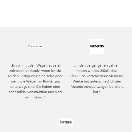
„Ich bin mit den Wagen äußerst
„In den vergangenen Jahren
zufrieden und stolz, wenn ich sie
hatten wir das Glück, dass
an den Fertigungslinien sehe oder
FlexQube verschiedene Siemens-
wenn die Wagen im Routenzug
Werke mit unterschiedlichsten
unterwegs sind. Sie haben eine
Materialtransportwagen beliefert
sehr solide Konstruktion und sind
hat.“
sehr robust.“