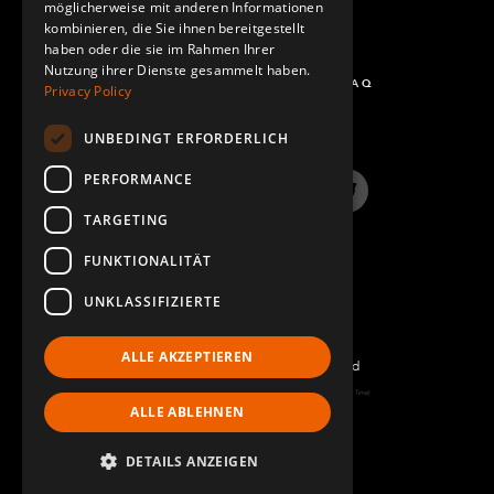
möglicherweise mit anderen Informationen
kombinieren, die Sie ihnen bereitgestellt
haben oder die sie im Rahmen Ihrer
Nutzung ihrer Dienste gesammelt haben.
FRAGEN UND ANTWORTEN - FAQ
Privacy Policy
UNBEDINGT ERFORDERLICH
PERFORMANCE
LinkedIn
YouTube
Instagram
Twitter
TARGETING
FUNKTIONALITÄT
UNKLASSIFIZIERTE
ALLE AKZEPTIEREN
©2022 FlexQube – All rights reserved
Page generated: Sun Aug 09 2026 05:31:16 GMT+0000 (Coordinated Universal Time)
ALLE ABLEHNEN
Impressum
DETAILS ANZEIGEN