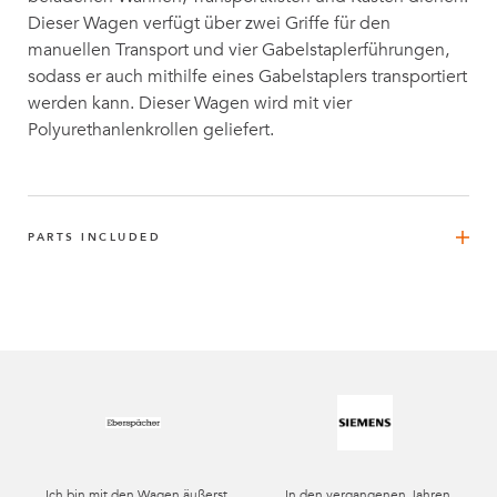
Dieser Wagen verfügt über zwei Griffe für den
manuellen Transport und vier Gabelstaplerführungen,
sodass er auch mithilfe eines Gabelstaplers transportiert
werden kann. Dieser Wagen wird mit vier
Polyurethanlenkrollen geliefert.
PARTS INCLUDED
FlexBeam 1820 mm STS
8
Q-001-1291
FlexBeam™ 1330 mm
4
Q-001-1298
FlexBeam™ 1050 mm FE
4
„Ich bin mit den Wagen äußerst
„In den vergangenen Jahren