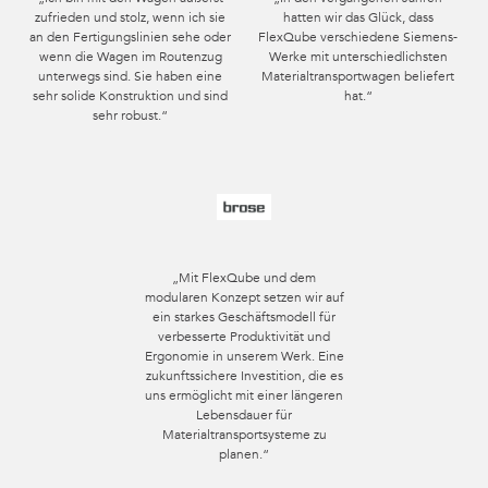
Q-001-1402
zufrieden und stolz, wenn ich sie
hatten wir das Glück, dass
an den Fertigungslinien sehe oder
FlexQube verschiedene Siemens-
FlexBeam™ 910 mm FE
2
wenn die Wagen im Routenzug
Werke mit unterschiedlichsten
unterwegs sind. Sie haben eine
Materialtransportwagen beliefert
Q-001-1404
sehr solide Konstruktion und sind
hat.“
sehr robust.“
FlexPlate™
14
Q-002-1001
ALLES ANZEIGEN
FlexPlate™ halb
4
Q-002-1369
„Mit FlexQube und dem
Polyurethan-Laufrolle 125 mm 80 ×
modularen Konzept setzen wir auf
2
ein starkes Geschäftsmodell für
60 Drehlager
verbesserte Produktivität und
Q-004-1220
Ergonomie in unserem Werk. Eine
zukunftssichere Investition, die es
uns ermöglicht mit einer längeren
Rollen-Träger-Befestigung 80 × 60 mm
4
Lebensdauer für
Q-005-0265
Materialtransportsysteme zu
planen.“
Gabeltunnel US – 80 mm
4