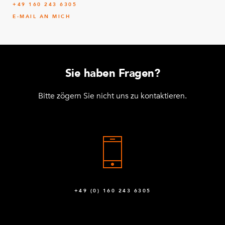
Selbstschneidende Schraube M6 Torx H60 ×
116
+49 160 243 6305
16
E-MAIL AN MICH
Q-006-1384
Lenkstange 210 mm M8
2
Q-015-1037
Sie haben Fragen?
Bitte zögern Sie nicht uns zu kontaktieren.
+49 (0) 160 243 6305