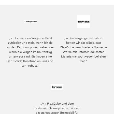
„Ich bin mit den Wagen äußerst
„In den vergangenen Jahren
zufrieden und stolz, wenn ich sie
hatten wir das Glück, dass
an den Fertigungslinien sehe oder
FlexQube verschiedene Siemens-
wenn die Wagen im Routenzug
Werke mit unterschiedlichsten
unterwegs sind. Sie haben eine
Materialtransportwagen beliefert
sehr solide Konstruktion und sind
hat.“
sehr robust.“
„Mit FlexQube und dem
modularen Konzept setzen wir auf
ein starkes Geschäftsmodell für