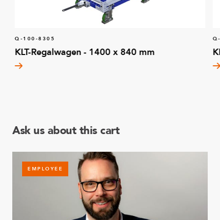
Q-100-8305
Q
KLT-Regalwagen - 1400 x 840 mm
K
Ask us about this cart
EMPLOYEE