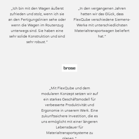
„Ich bin mit den Wagen äußerst
„In den vergangenen Jahren
zufrieden und stolz, wenn ich sie
hatten wir das Glück, dass
an den Fertigungslinien sehe oder
FlexQube verschiedene Siemens-
wenn die Wagen im Routenzug
Werke mit unterschiedlichsten
unterwegs sind. Sie haben eine
Materialtransportwagen beliefert
sehr solide Konstruktion und sind
hat.“
sehr robust.“
„Mit FlexQube und dem
modularen Konzept setzen wir auf
ein starkes Geschäftsmodell für
verbesserte Produktivität und
Ergonomie in unserem Werk. Eine
zukunftssichere Investition, die es
uns ermöglicht mit einer längeren
Lebensdauer für
Materialtransportsysteme zu
planen.“