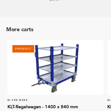
More carts
PRODUCT
Q-100-8305
Q
KLT-Regalwagen - 1400 x 840 mm
K