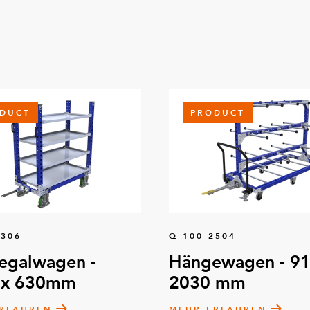
DUCT
PRODUCT
8306
Q-100-2504
egalwagen -
Hängewagen - 91
 x 630mm
2030 mm
RFAHREN
MEHR ERFAHREN