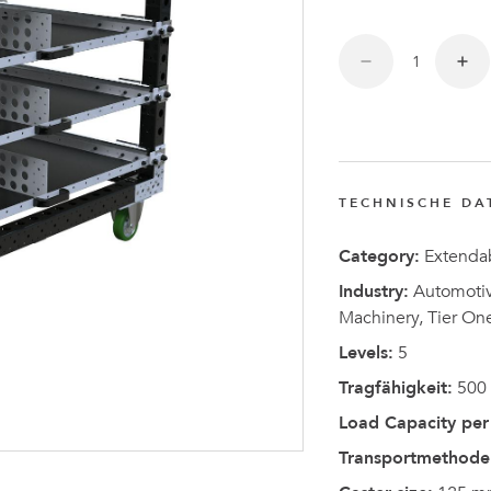
Anders
Fogelbe
zum CEO
von
FlexQub
TECHNISCHE DA
ernannt
Category:
Extendab
Industry:
Automotive
Machinery, Tier On
Levels:
5
Tragfähigkeit:
500
Load Capacity per 
Transportmethode