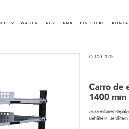
UKTE
WAGEN
AGV
AMR
EINBLICKE
KONTA
LÖSUNG
ttle (I-Frame)
Q-100-2005
ERUNG
Carro de e
ngen
1400 mm
ngen
Ausziehbarer Regalwa
Behältern, Behältern