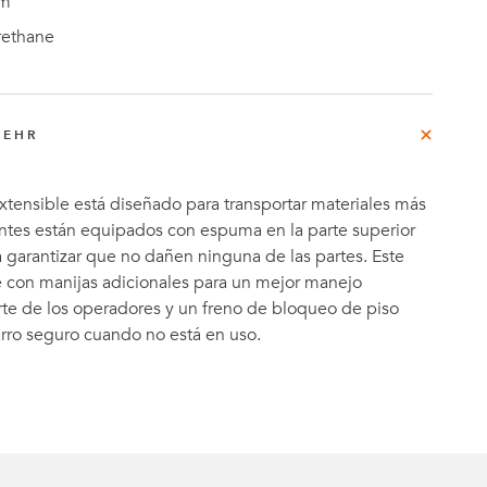
m
rethane
MEHR
extensible está diseñado para transportar materiales más
ntes están equipados con espuma en la parte superior
a garantizar que no dañen ninguna de las partes. Este
e con manijas adicionales para un mejor manejo
te de los operadores y un freno de bloqueo de piso
rro seguro cuando no está en uso.