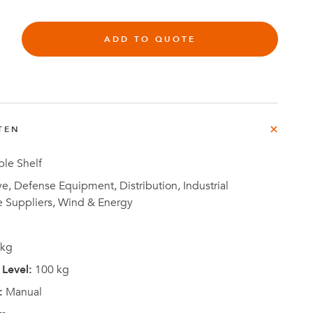
ADD TO QUOTE
rg
e
TEN
Fallstudien
le Shelf
, Defense Equipment, Distribution, Industrial
e Suppliers, Wind & Energy
 kg
Level:
100 kg
:
Manual