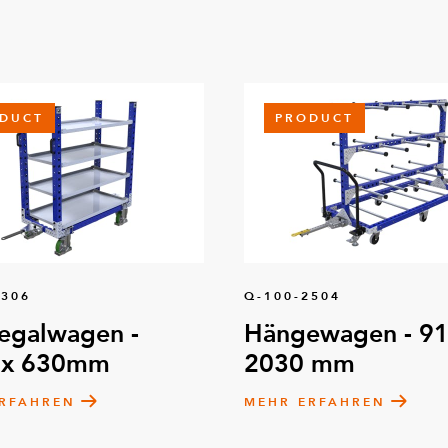
DUCT
PRODUCT
8306
Q-100-2504
egalwagen -
Hängewagen - 91
 x 630mm
2030 mm
RFAHREN
MEHR ERFAHREN