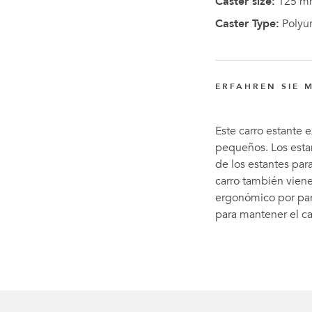
Caster size:
125 m
Caster Type:
Polyu
ERFAHREN SIE 
Este carro estante 
pequeños. Los esta
de los estantes par
carro también vien
ergonómico por par
para mantener el ca