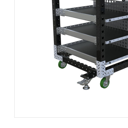
Regalwagen
Bauteile
Mutter-Tochter-Lösungen
Montagewagen und
Speziallösungen