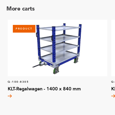
More carts
PRODUCT
Q-100-8305
Q
KLT-Regalwagen - 1400 x 840 mm
K