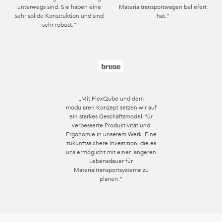
unterwegs sind. Sie haben eine
Materialtransportwagen beliefert
sehr solide Konstruktion und sind
hat.“
sehr robust.“
„Mit FlexQube und dem
modularen Konzept setzen wir auf
ein starkes Geschäftsmodell für
verbesserte Produktivität und
Ergonomie in unserem Werk. Eine
zukunftssichere Investition, die es
uns ermöglicht mit einer längeren
Lebensdauer für
Materialtransportsysteme zu
planen.“