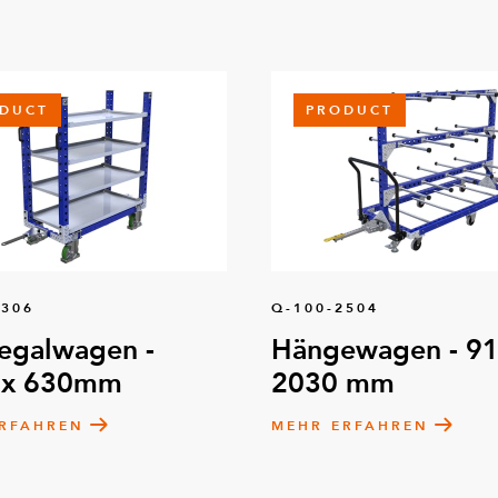
DUCT
PRODUCT
8306
Q-100-2504
egalwagen -
Hängewagen - 91
 x 630mm
2030 mm
RFAHREN
MEHR ERFAHREN