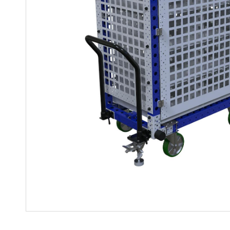
Regalwagen
Bauteile
Mutter-Tochter-Lösungen
Montagewagen und
Speziallösungen