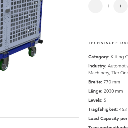
Anders
Fogelbe
zum CEO
von
TECHNISCHE DA
FlexQub
ernannt
Category:
Kitting C
Industry:
Automotive
Machinery, Tier On
Breite:
770 mm
Länge:
2030 mm
Levels:
5
Tragfähigkeit:
453
Load Capacity per 
Transportmethode