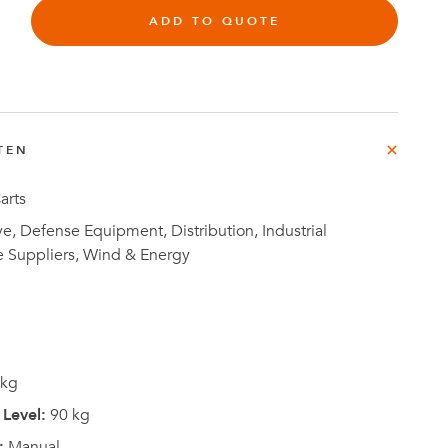
ADD TO QUOTE
rg
TEN
e
Fallstudien
arts
, Defense Equipment, Distribution, Industrial
e Suppliers, Wind & Energy
 kg
Level:
90 kg
:
Manual