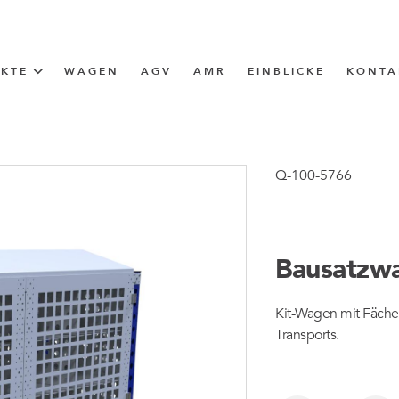
UKTE
WAGEN
AGV
AMR
EINBLICKE
KONTA
LÖSUNG
ttle (I-Frame)
Q-100-5766
ERUNG
Bausatzw
ngen
Kit-Wagen mit Fächer
ngen
Transports.