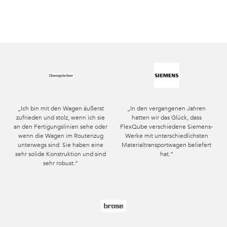
„Ich bin mit den Wagen äußerst
„In den vergangenen Jahren
zufrieden und stolz, wenn ich sie
hatten wir das Glück, dass
an den Fertigungslinien sehe oder
FlexQube verschiedene Siemens-
wenn die Wagen im Routenzug
Werke mit unterschiedlichsten
unterwegs sind. Sie haben eine
Materialtransportwagen beliefert
sehr solide Konstruktion und sind
hat.“
sehr robust.“