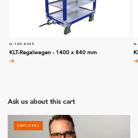
Q-100-8305
Q
KLT-Regalwagen - 1400 x 840 mm
K
Ask us about this cart
EMPLOYEE