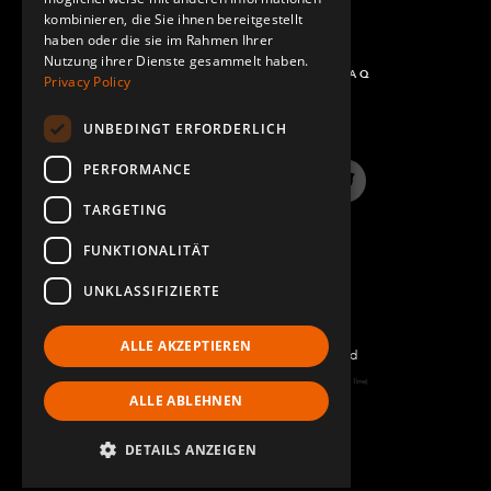
kombinieren, die Sie ihnen bereitgestellt
haben oder die sie im Rahmen Ihrer
Nutzung ihrer Dienste gesammelt haben.
FRAGEN UND ANTWORTEN - FAQ
Privacy Policy
UNBEDINGT ERFORDERLICH
PERFORMANCE
LinkedIn
YouTube
Instagram
Twitter
TARGETING
FUNKTIONALITÄT
UNKLASSIFIZIERTE
ALLE AKZEPTIEREN
©2022 FlexQube – All rights reserved
Page generated: Sun Aug 09 2026 13:18:42 GMT+0000 (Coordinated Universal Time)
ALLE ABLEHNEN
Impressum
DETAILS ANZEIGEN