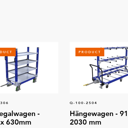
DUCT
PRODUCT
8306
Q-100-2504
egalwagen -
Hängewagen - 91
 x 630mm
2030 mm