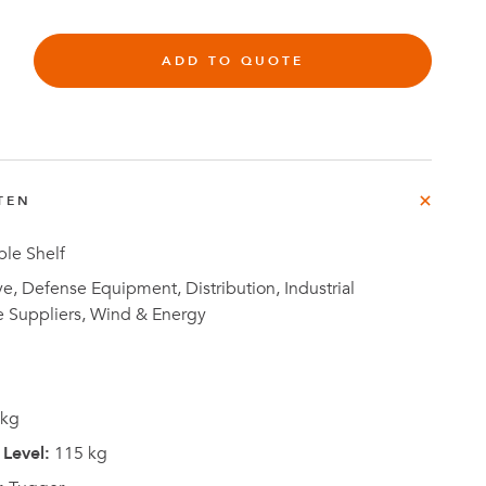
ADD TO QUOTE
rg
e
TEN
Fallstudien
le Shelf
, Defense Equipment, Distribution, Industrial
e Suppliers, Wind & Energy
 kg
Level:
115 kg