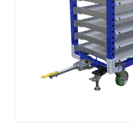
Regalwagen
Bauteile
Mutter-Tochter-Lösungen
Montagewagen und
Speziallösungen