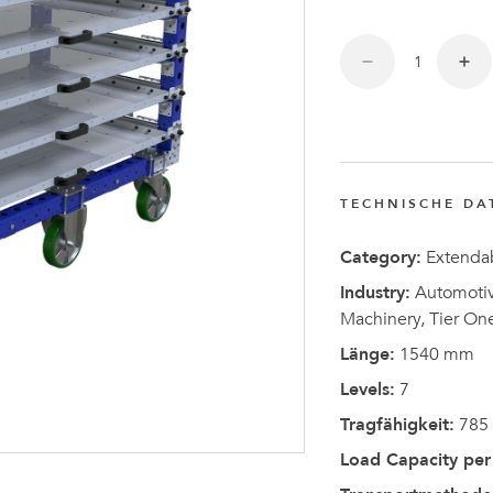
Anders
Fogelbe
zum CEO
von
FlexQub
TECHNISCHE DA
ernannt
Category:
Extendab
Industry:
Automotive
Machinery, Tier On
Länge:
1540 mm
Levels:
7
Tragfähigkeit:
785
Load Capacity per 