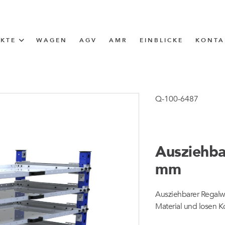
UKTE
WAGEN
AGV
AMR
EINBLICKE
KONTA
LÖSUNG
ttle (I-Frame)
Q-100-6487
ERUNG
Ausziehba
ngen
mm
ngen
Ausziehbarer Regalw
Material und losen 