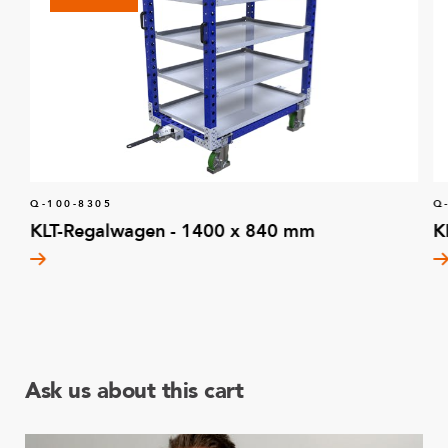
Q-100-8305
Q
KLT-Regalwagen - 1400 x 840 mm
K
Ask us about this cart