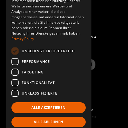
Informationen über Ihre Nutzung unserer
Website auch an unsere Werbe- und
Analysepartner weiter, die diese
möglicherweise mit anderen Informationen
kombinieren, die Sie ihnen bereitgestellt
haben oder die sie im Rahmen Ihrer
Nutzung ihrer Dienste gesammelt haben.
FRAGEN UND ANTWORTEN - FAQ
Privacy Policy
UNBEDINGT ERFORDERLICH
PERFORMANCE
LinkedIn
YouTube
Instagram
Twitter
TARGETING
FUNKTIONALITÄT
UNKLASSIFIZIERTE
ALLE AKZEPTIEREN
©2022 FlexQube – All rights reserved
Page generated: Sat Aug 08 2026 17:16:23 GMT+0000 (Coordinated Universal Time)
ALLE ABLEHNEN
Impressum